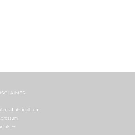
ISCLAIMER
tenschutzrichtlinien
mpressum
ontakt ⇐