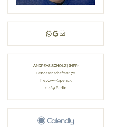
Andreas Scholz | (HPP)
Praxis Adlershof
E-Mail an mich ...
ANDREAS SCHOLZ | (HPP)
Genossenschaftsstr. 70
Treptow-Köpenick
12489 Berlin