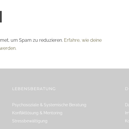
smet, um Spam zu reduzieren.
Erfahre, wie deine
werden.
LEBENSBERATUNG
D
Psychosoziale & Systemische Beratung
Da
Konfliktlösung & Mentoring
I
Stressbewältigung
K