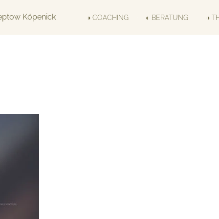
◑ COACHING
◐ BERATUNG
◑ T