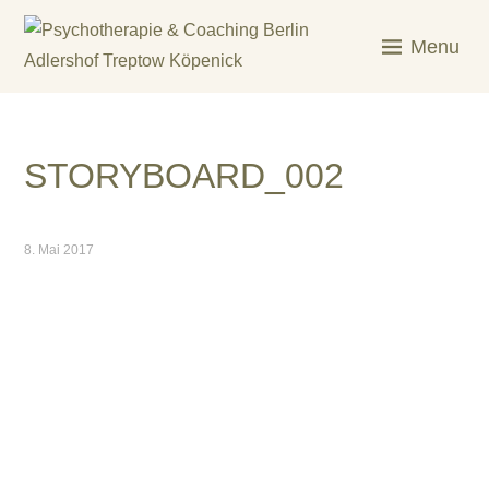
Skip
to
Menu
content
KREATIV & GELÖST
STORYBOARD_002
8. Mai 2017