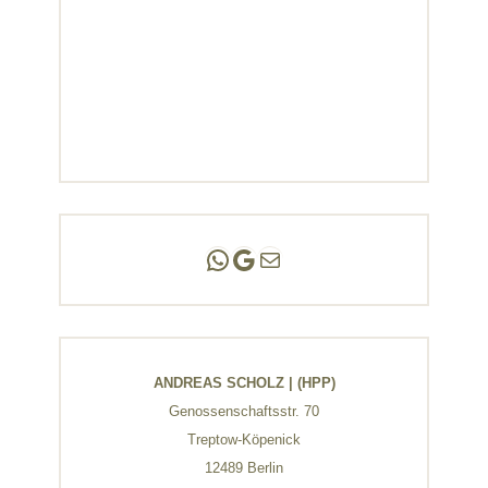
Andreas Scholz | (HPP)
Praxis Adlershof
E-Mail an mich ...
ANDREAS SCHOLZ | (HPP)
Genossenschaftsstr. 70
Treptow-Köpenick
12489 Berlin