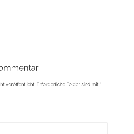
tion
Kommentar
t veröffentlicht.
Erforderliche Felder sind mit
*