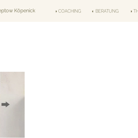
◑ COACHING
◐ BERATUNG
◑ T