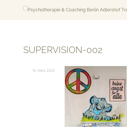
Skip
to
content
KREATIV & GELÖST
SUPERVISION-002
15. März 2022