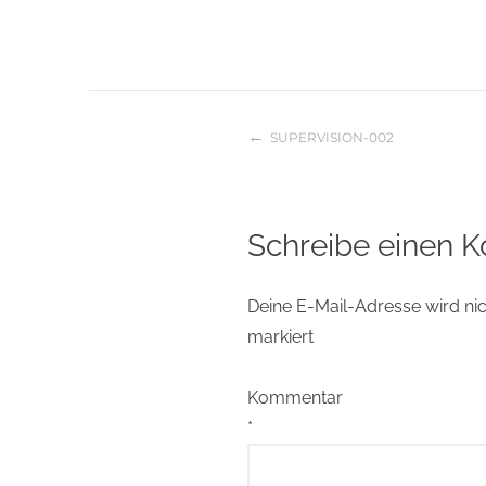
SUPERVISION-002
Beitragsnaviga
Schreibe einen 
Deine E-Mail-Adresse wird nich
markiert
Kommentar
*