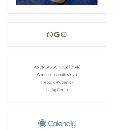
Andreas Scholz | (HPP)
Praxis Adlershof
E-Mail an mich ...
ANDREAS SCHOLZ | (HPP)
Genossenschaftsstr. 70
Treptow-Köpenick
12489 Berlin