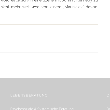
fotorealistisch) in eine Szene mit John F. Kennedy zu
e nicht mehr weit weg von einem „Mausklick“ davon.
LEBENSBERATUNG
D
Psychosoziale & Systemische Beratung
Da