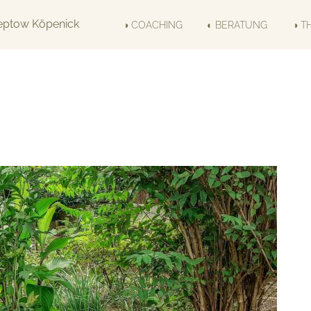
◑ COACHING
◐ BERATUNG
◑ T