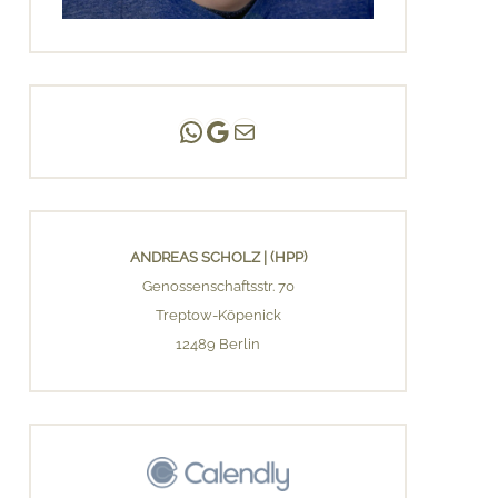
Andreas Scholz | (HPP)
Praxis Adlershof
E-Mail an mich ...
ANDREAS SCHOLZ | (HPP)
Genossenschaftsstr. 70
Treptow-Köpenick
12489 Berlin