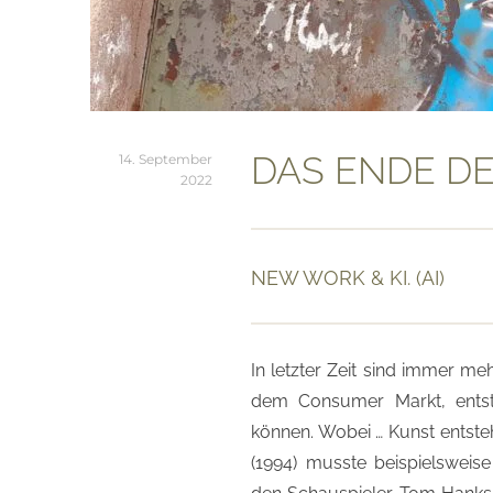
DAS ENDE D
14. September
2022
NEW WORK & KI. (AI)
In letzter Zeit sind immer meh
dem Consumer Markt, ents
können. Wobei … Kunst entste
(1994) musste beispielswei