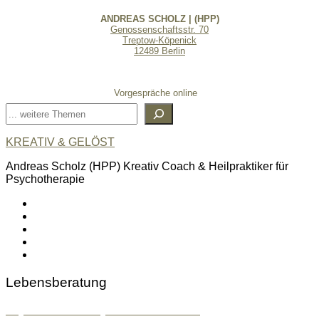
ANDREAS SCHOLZ | (HPP)
Genossenschaftsstr. 70
Treptow-Köpenick
12489 Berlin
Vorgespräche online
Suchen
KREATIV & GELÖST
Andreas Scholz (HPP) Kreativ Coach & Heilpraktiker für
Psychotherapie
linkedin
spotify
youtube
mailto
feed
Lebensberatung
Psychosoziale & Systemische Beratung