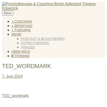
Skip
to
content
Menu
KREATIV & GELÖST
Andreas Scholz (HPP) Kreativ Coach & Heilpraktiker für
Psychotherapie
◑ COACHING
◐ BERATUNG
◑ THERAPIE
MEHR
PODCAST & BLOGTHEMEN
HYPNOTHERAPIE
FRAGEN
ÜBER MICH
🌐 TERMINE
TED_WORDMARK
7. Juni 2024
Beitragsnavigation
TED_wordmark