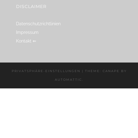
DISCLAIMER
Datenschutzrichtlinien
Impressum
Kontakt ⇐
PRIVATSPHÄRE-EINSTELLUNGEN
|
THEME: CANAPE BY
AUTOMATTIC
.