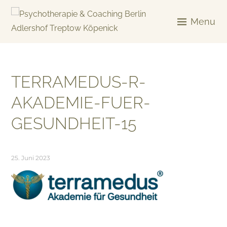
Skip
to
Menu
content
KREATIV & GELÖST
TERRAMEDUS-R-
AKADEMIE-FUER-
GESUNDHEIT-15
25. Juni 2023