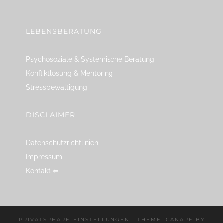
LEBENSBERATUNG
Psychosoziale & Systemische Beratung
Konfliktlösung & Mentoring
Stressbewältigung
DISCLAIMER
Datenschutzrichtlinien
Impressum
Kontakt ⇐
PRIVATSPHÄRE-EINSTELLUNGEN
|
THEME: CANAPE BY