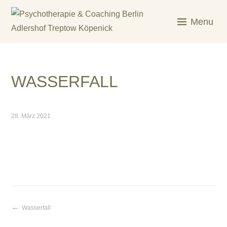
Skip
to
Menu
content
KREATIV & GELÖST
WASSERFALL
28. März 2021
Wasserfall
Beitragsnavigation