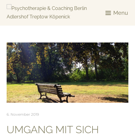
Skip
to
Menu
content
KREATIV & GELÖST
6. November 2019
UMGANG MIT SICH