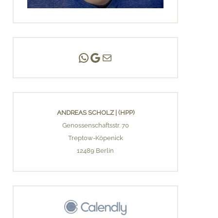
Andreas Scholz | (HPP)
Praxis Adlershof
E-Mail an mich ...
ANDREAS SCHOLZ | (HPP)
Genossenschaftsstr. 70
Treptow-Köpenick
12489 Berlin