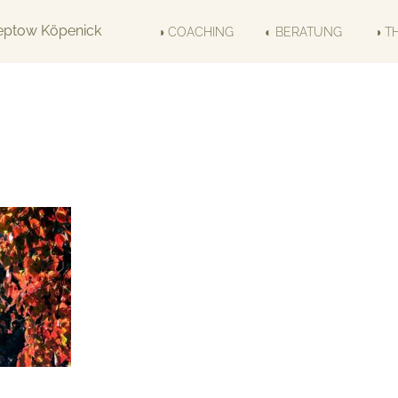
◑ COACHING
◐ BERATUNG
◑ T