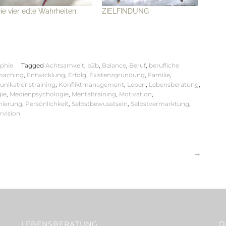
ie vier edle Wahrheiten
ZIELFINDUNG
ophie
Tagged
Achtsamkeit
,
b2b
,
Balance
,
Beruf
,
berufliche
oaching
,
Entwicklung
,
Erfolg
,
Existenzgründung
,
Familie
,
ikationstraining
,
Konfliktmanagement
,
Leben
,
Lebensberatung
,
gie
,
Medienpsychologie
,
Mentaltraining
,
Motivation
,
mierung
,
Persönlichkeit
,
Selbstbewusstsein
,
Selbstvermarktung
,
rvision
tion
LEBENSBERATUNG
D