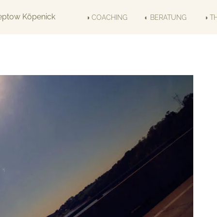
◑ COACHING
◐ BERATUNG
◑ T