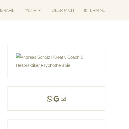
HERAPIE
MEHR
ÜBER MICH
🌐 TERMINE
Andreas Scholz | (HPP)
Praxis Adlershof
E-Mail an mich ...