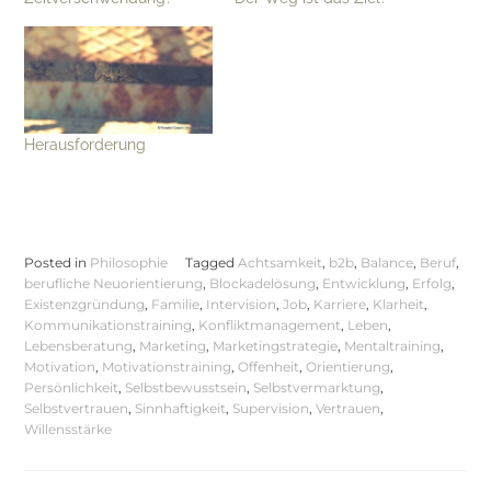
Herausforderung
Posted in
Philosophie
Tagged
Achtsamkeit
,
b2b
,
Balance
,
Beruf
,
berufliche Neuorientierung
,
Blockadelösung
,
Entwicklung
,
Erfolg
,
Existenzgründung
,
Familie
,
Intervision
,
Job
,
Karriere
,
Klarheit
,
Kommunikationstraining
,
Konfliktmanagement
,
Leben
,
Lebensberatung
,
Marketing
,
Marketingstrategie
,
Mentaltraining
,
Motivation
,
Motivationstraining
,
Offenheit
,
Orientierung
,
Persönlichkeit
,
Selbstbewusstsein
,
Selbstvermarktung
,
Selbstvertrauen
,
Sinnhaftigkeit
,
Supervision
,
Vertrauen
,
Willensstärke