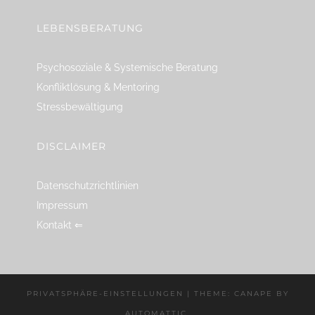
LEBENSBERATUNG
Psychosoziale & Systemische Beratung
Konfliktlösung & Mentoring
Stressbewältigung
DISCLAIMER
Datenschutzrichtlinien
Impressum
Kontakt ⇐
PRIVATSPHÄRE-EINSTELLUNGEN
|
THEME: CANAPE BY
AUTOMATTIC
.