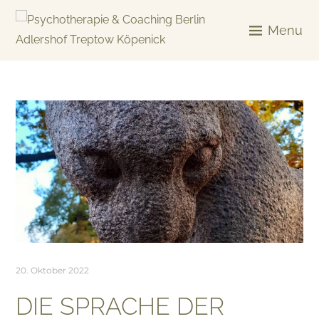
Skip
to
Menu
content
KREATIV & GELÖST
20. Oktober 2022
DIE SPRACHE DER