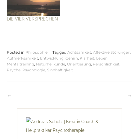
DIE VIER VERSPRECHEN
Posted in
Philosophie
Tagged
Achtsamkeit
,
Affektive Störungen
,
Aufmerksamkeit
,
Entwicklung
,
Gehirn
,
Klarheit
,
Leben
,
Mentaltraining
,
Naturheilkunde
,
Orientierung
,
Persönlichkeit
,
Psyche
,
Psychologie
,
Sinnhaftigkeit
Beitragsnavigation